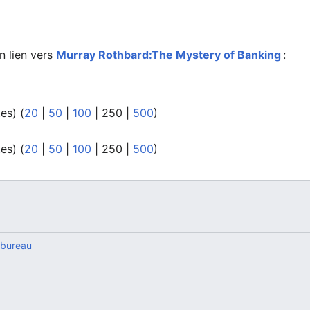
n lien vers
Murray Rothbard:The Mystery of Banking
:
tes
) (
20
|
50
|
100
|
250
|
500
)
tes
) (
20
|
50
|
100
|
250
|
500
)
 bureau