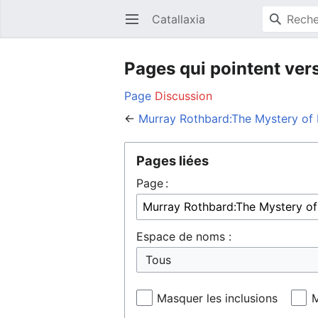
Catallaxia
Ouvrir le menu principal
Pages qui pointent ver
Page
Discussion
←
Murray Rothbard:The Mystery of
Pages liées
Page :
Espace de noms :
Masquer les inclusions
M