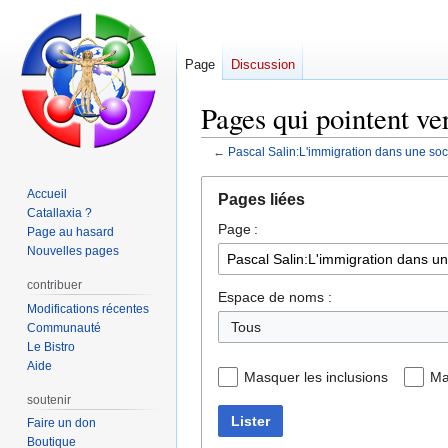
Page
Discussion
Pages qui pointent ve
←
Pascal Salin:L'immigration dans une soci
Aller
Aller
Accueil
Pages liées
à
à
Catallaxia ?
Page :
la
la
Page au hasard
navigation
recherche
Nouvelles pages
contribuer
Espace de noms :
Modifications récentes
Tous
Communauté
Le Bistro
Aide
Masquer les inclusions
Ma
soutenir
Lister
Faire un don
Boutique