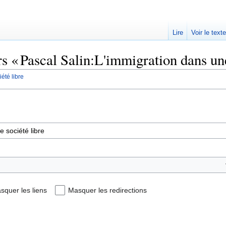
Lire
Voir le text
rs « Pascal Salin:L'immigration dans une
été libre
squer les liens
Masquer les redirections