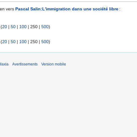
ien vers
Pascal Salin:L'immigration dans une société libre
:
 (
20
|
50
|
100
|
250
|
500
)
 (
20
|
50
|
100
|
250
|
500
)
laxia
Avertissements
Version mobile