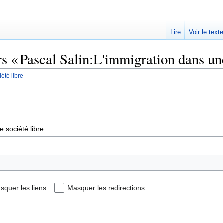
Lire
Voir le text
rs « Pascal Salin:L'immigration dans une
été libre
squer les liens
Masquer les redirections