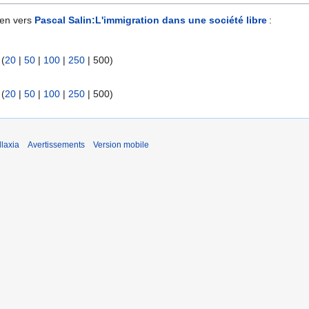
ien vers
Pascal Salin:L'immigration dans une société libre
:
 (
20
|
50
|
100
|
250
|
500
)
 (
20
|
50
|
100
|
250
|
500
)
laxia
Avertissements
Version mobile