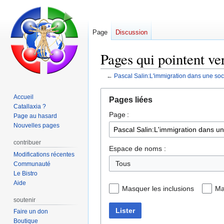
Page
Discussion
Pages qui pointent ve
←
Pascal Salin:L'immigration dans une soci
Aller
Aller
Accueil
Pages liées
à
à
Catallaxia ?
Page :
la
la
Page au hasard
navigation
recherche
Nouvelles pages
contribuer
Espace de noms :
Modifications récentes
Tous
Communauté
Le Bistro
Aide
Masquer les inclusions
Ma
soutenir
Lister
Faire un don
Boutique