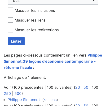
Masquer les inclusions
Masquer les liens
Masquer les redirections
Lister
Les pages ci-dessous contiennent un lien vers
Philippe
Simonnot:39 leçons d'économie contemporaine -
réforme fiscale
:
Affichage de 1 élément.
Voir (
100 précédentes
|
100 suivantes
) (
20
|
50
|
100
|
250
|
500
)
Philippe Simonnot
‎
(
← liens
)
Voir (
100 précédentes
|
100 suivantes
) (
20
|
50
|
100
|