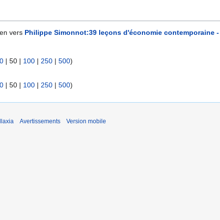
ien vers
Philippe Simonnot:39 leçons d'économie contemporaine - 
0
|
50
|
100
|
250
|
500
)
0
|
50
|
100
|
250
|
500
)
laxia
Avertissements
Version mobile