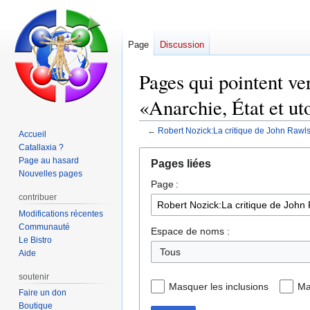
Page
Discussion
Pages qui pointent ve
«Anarchie, État et ut
←
Robert Nozick:La critique de John Rawls
Accueil
Catallaxia ?
Aller
Aller
Page au hasard
Pages liées
à
à
Nouvelles pages
Page :
la
la
contribuer
navigation
recherche
Modifications récentes
Communauté
Espace de noms :
Le Bistro
Tous
Aide
soutenir
Masquer les inclusions
Ma
Faire un don
Boutique