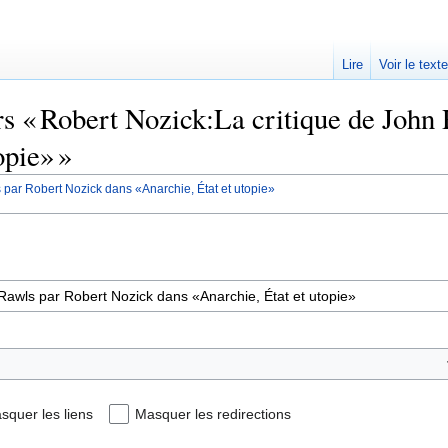
Lire
Voir le text
rs « Robert Nozick:La critique de John
opie» »
 par Robert Nozick dans «Anarchie, État et utopie»
squer les liens
Masquer les redirections