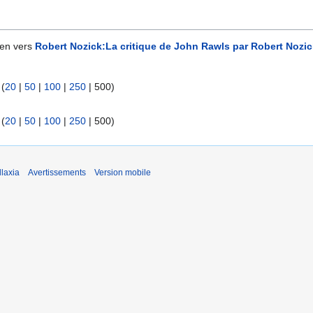
ien vers
Robert Nozick:La critique de John Rawls par Robert Nozic
 (
20
|
50
|
100
|
250
|
500
)
 (
20
|
50
|
100
|
250
|
500
)
laxia
Avertissements
Version mobile