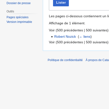
Lister
Dossier de presse
Outils
Les pages ci-dessous contiennent un l
Pages spéciales
Version imprimable
Affichage de 1 élément.
Voir (
500 précédentes
|
500 suivantes
)
Robert Nozick
‎
(
← liens
)
Voir (
500 précédentes
|
500 suivantes
)
Politique de confidentialité
À propos de Catal