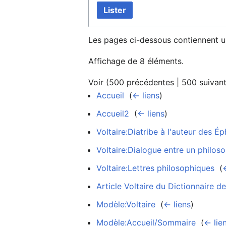
Lister
Les pages ci-dessous contiennent u
Affichage de 8 éléments.
Voir (
500 précédentes
|
500 suivan
Accueil
‎
(
← liens
)
Accueil2
‎
(
← liens
)
Voltaire:Diatribe à l'auteur des É
Voltaire:Dialogue entre un philos
Voltaire:Lettres philosophiques
‎
(
Article Voltaire du Dictionnaire d
Modèle:Voltaire
‎
(
← liens
)
Modèle:Accueil/Sommaire
‎
(
← lie