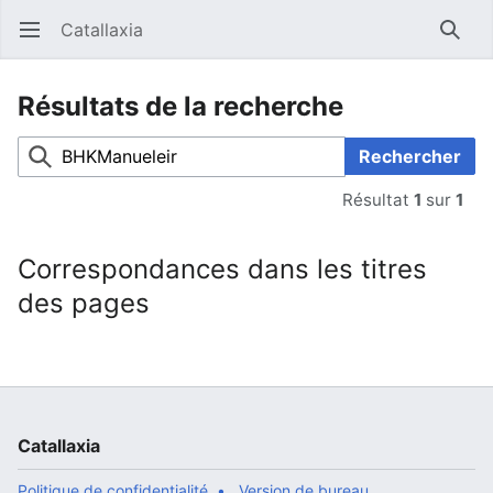
Catallaxia
Ouvrir le menu principal
Reche
Résultats de la recherche
Rechercher
Résultat
1
sur
1
Correspondances dans les titres
des pages
Catallaxia
Politique de confidentialité
Version de bureau