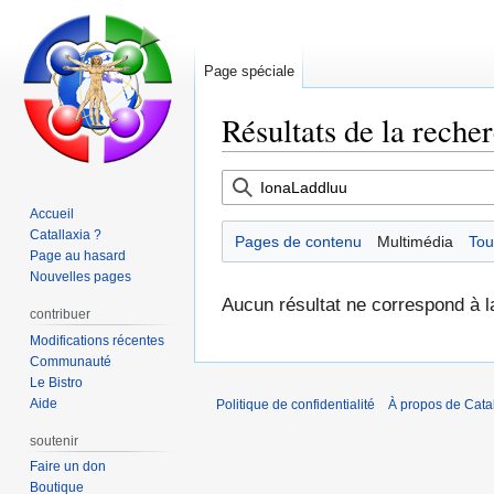
Page spéciale
Résultats de la reche
Aller
Aller
à
à
Accueil
la
la
Catallaxia ?
Pages de contenu
Multimédia
Tou
navigation
recherche
Page au hasard
Nouvelles pages
Aucun résultat ne correspond à l
contribuer
Modifications récentes
Communauté
Le Bistro
Aide
Politique de confidentialité
À propos de Catal
soutenir
Faire un don
Boutique