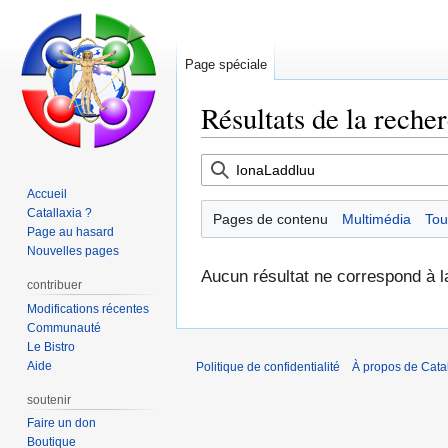
Page spéciale
Résultats de la reche
Aller
Aller
à
à
Accueil
la
la
Catallaxia ?
Pages de contenu
Multimédia
Tou
navigation
recherche
Page au hasard
Nouvelles pages
Aucun résultat ne correspond à l
contribuer
Modifications récentes
Communauté
Le Bistro
Aide
Politique de confidentialité
À propos de Catal
soutenir
Faire un don
Boutique