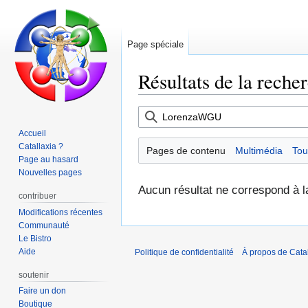
Page spéciale
Résultats de la reche
Aller
Aller
à
à
Accueil
la
la
Catallaxia ?
Pages de contenu
Multimédia
Tou
navigation
recherche
Page au hasard
Nouvelles pages
Aucun résultat ne correspond à l
contribuer
Modifications récentes
Communauté
Le Bistro
Aide
Politique de confidentialité
À propos de Catal
soutenir
Faire un don
Boutique