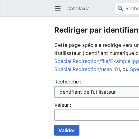
Catallaxia
Ouvrir le menu principal
Rediriger par identifian
Cette page spéciale redirige vers un
d’utilisateur (identifiant numérique de
Spécial:Redirection/file/Example.jp
Spécial:Redirection/user/101
, ou
Spé
Recherche :
Valeur :
Valider