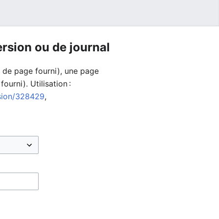
version ou de journal
u de page fourni), une page
ourni). Utilisation :
ision/328429
,