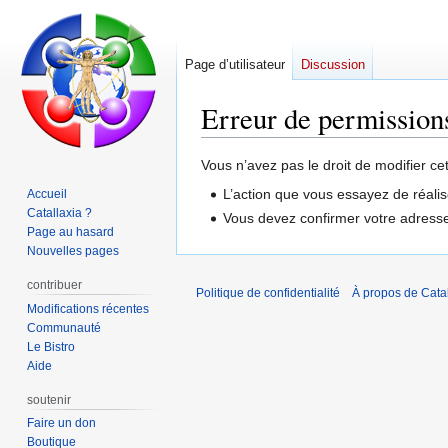
Page d’utilisateur
Discussion
Erreur de permission
Aller
Aller
Vous n’avez pas le droit de modifier ce
à
à
L’action que vous essayez de réalis
Accueil
la
la
Catallaxia ?
Vous devez confirmer votre adresse 
navigation
recherche
Page au hasard
Nouvelles pages
contribuer
Politique de confidentialité
À propos de Catal
Modifications récentes
Communauté
Le Bistro
Aide
soutenir
Faire un don
Boutique