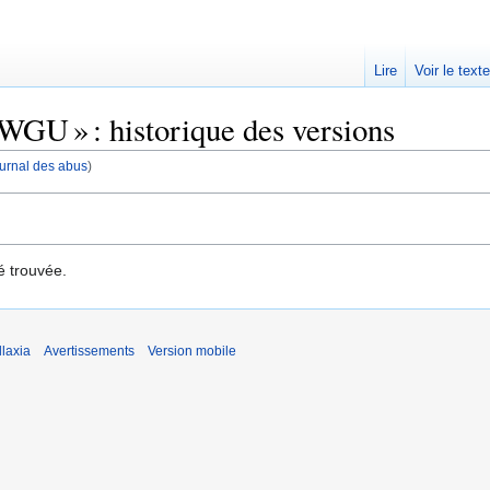
Lire
Voir le text
WGU » : historique des versions
journal des abus
)
é trouvée.
laxia
Avertissements
Version mobile