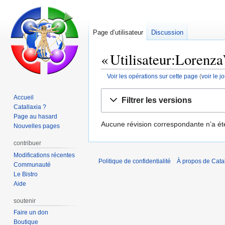
Page d’utilisateur
Discussion
« Utilisateur:Lorenza
Voir les opérations sur cette page
(
voir le 
Aller
Aller
Accueil
Filtrer les versions
à
à
Catallaxia ?
la
la
Page au hasard
Aucune révision correspondante n’a ét
navigation
recherche
Nouvelles pages
contribuer
Modifications récentes
Politique de confidentialité
À propos de Catal
Communauté
Le Bistro
Aide
soutenir
Faire un don
Boutique