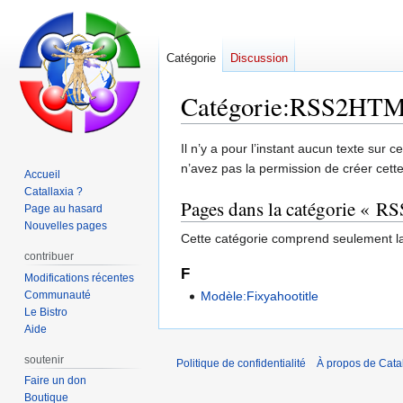
Catégorie
Discussion
Catégorie
:
RSS2HT
Aller
Aller
Il n’y a pour l’instant aucun texte sur
à
à
n’avez pas la permission de créer cett
Accueil
la
la
Catallaxia ?
Pages dans la catégorie «
navigation
recherche
Page au hasard
Nouvelles pages
Cette catégorie comprend seulement l
contribuer
F
Modifications récentes
Communauté
Modèle:Fixyahootitle
Le Bistro
Aide
soutenir
Politique de confidentialité
À propos de Catal
Faire un don
Boutique