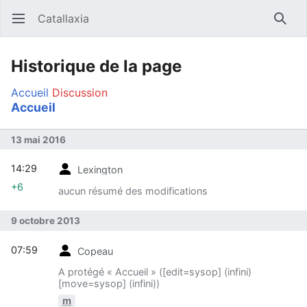
Catallaxia
Ouvrir le menu principal
Reche
Historique de la page
Accueil
Discussion
Accueil
13 mai 2016
14:29
Lexington
+6
aucun résumé des modifications
9 octobre 2013
07:59
Copeau
A protégé « Accueil » (‎[edit=sysop] (infini)
‎[move=sysop] (infini))
m