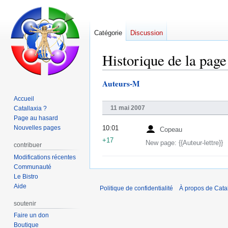
Catégorie
Discussion
Historique de la page
Auteurs-M
Aller
Aller
à
à
Accueil
la
la
11 mai 2007
Catallaxia ?
navigation
recherche
Page au hasard
Nouvelles pages
10:01
Copeau
+17
New page: {{Auteur-lettre}}
contribuer
Modifications récentes
Communauté
Le Bistro
Aide
Politique de confidentialité
À propos de Catal
soutenir
Faire un don
Boutique