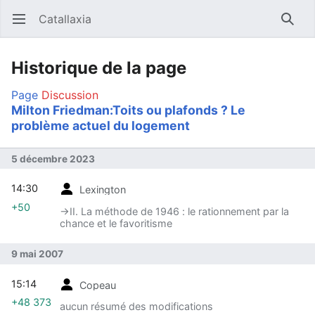
Catallaxia
Ouvrir le menu principal
Reche
Historique de la page
Page
Discussion
Milton Friedman:Toits ou plafonds ? Le
problème actuel du logement
5 décembre 2023
14:30
Lexington
+50
→‎II. La méthode de 1946 : le rationnement par la
chance et le favoritisme
9 mai 2007
15:14
Copeau
+48 373
aucun résumé des modifications