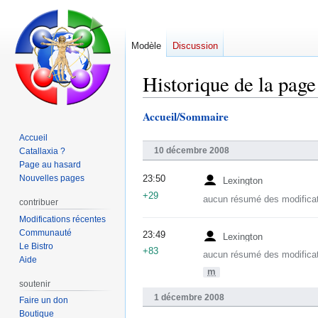
Modèle
Discussion
Historique de la page
Accueil/Sommaire
Aller
Aller
à
à
Accueil
la
la
10 décembre 2008
Catallaxia ?
navigation
recherche
Page au hasard
Nouvelles pages
23:50
Lexington
+29
aucun résumé des modifica
contribuer
Modifications récentes
Communauté
23:49
Lexington
Le Bistro
+83
aucun résumé des modifica
Aide
m
soutenir
1 décembre 2008
Faire un don
Boutique