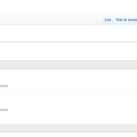
Lire
Voir le text
tions
tions