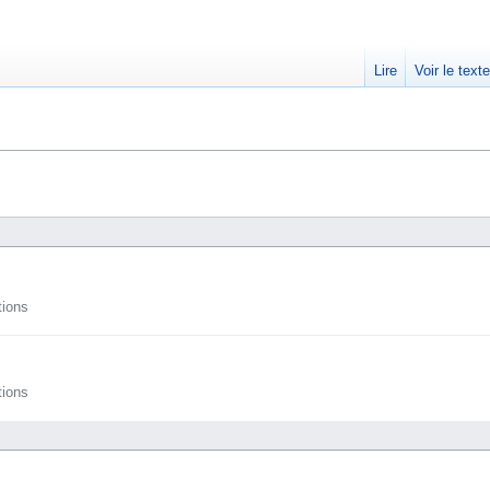
Lire
Voir le text
tions
tions