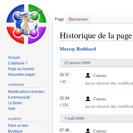
Page
Discussion
Historique de la page
Murray Rothbard
Aller
Aller
à
à
Accueil
la
la
27 janvier 2009
Catallaxia ?
navigation
recherche
Page au hasard
Nouvelles pages
15:37
Copeau
+45
aucun résumé des modifica
contribuer
Modifications récentes
Communauté
15:34
Copeau
Le Bistro
+106
aucun résumé des modifica
Aide
7 août 2008
soutenir
Faire un don
07:48
Copeau
Boutique