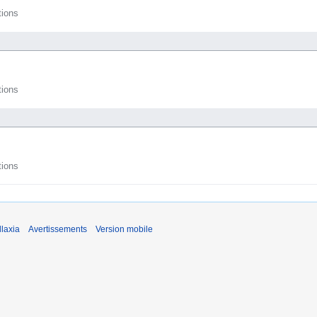
tions
tions
tions
laxia
Avertissements
Version mobile