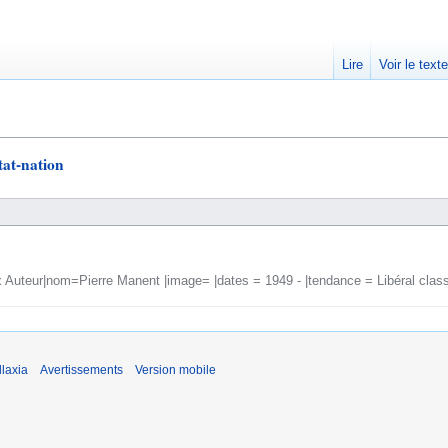
Lire
Voir le text
tat-nation
 Auteur|nom=Pierre Manent |image= |dates = 1949 - |tendance = Libéral classi
laxia
Avertissements
Version mobile