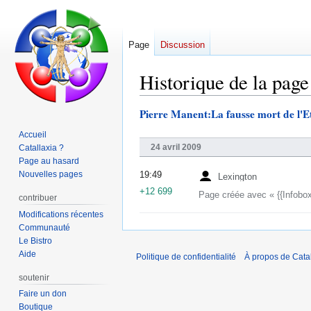
Page
Discussion
Historique de la page
Pierre Manent:La fausse mort de l'E
Aller
Aller
à
à
Accueil
la
la
24 avril 2009
Catallaxia ?
navigation
recherche
Page au hasard
Nouvelles pages
19:49
Lexington
+12 699
Page créée avec « {{Infobox
contribuer
Modifications récentes
Communauté
Le Bistro
Aide
Politique de confidentialité
À propos de Catal
soutenir
Faire un don
Boutique