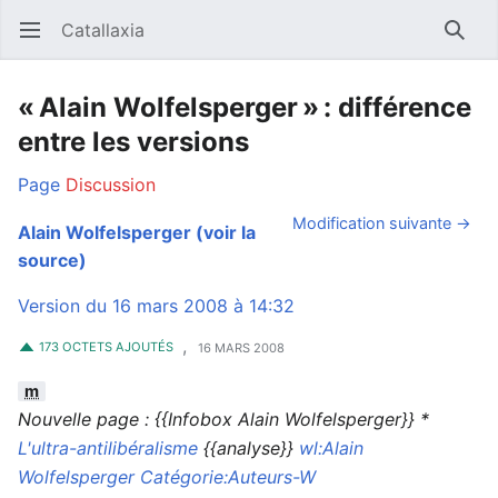
Catallaxia
Ouvrir le menu principal
Reche
« Alain Wolfelsperger » : différence
entre les versions
Page
Discussion
Modification suivante →
Alain Wolfelsperger
(voir la
source)
Version du 16 mars 2008 à 14:32
,
173 OCTETS AJOUTÉS
16 MARS 2008
m
Nouvelle page : {{Infobox Alain Wolfelsperger}} *
L'ultra-antilibéralisme
{{analyse}}
wl:Alain
Wolfelsperger
Catégorie:Auteurs-W