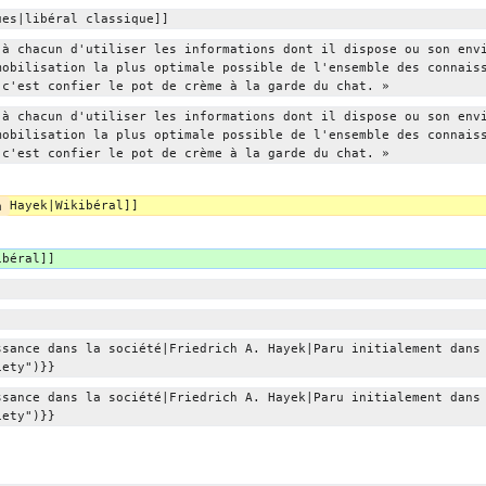
ues|libéral classique]]
 à chacun d'utiliser les informations dont il dispose ou son env
mobilisation la plus optimale possible de l'ensemble des connais
 c'est confier le pot de crème à la garde du chat. »
 à chacun d'utiliser les informations dont il dispose ou son env
mobilisation la plus optimale possible de l'ensemble des connais
 c'est confier le pot de crème à la garde du chat. »
n 
Hayek|Wikibéral]]
ibéral]]
ssance dans la société|Friedrich A. Hayek|Paru initialement dans
iety")}}
ssance dans la société|Friedrich A. Hayek|Paru initialement dans
iety")}}