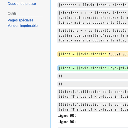
Dossier de presse
|tendance = [[:wl:Libéraux classiq
|citations = « La liberté, laissée
Outils
système qui permette d'assurer la 
Pages spéciales
loi aux mains de gouvernants élus,
Version imprimable
|citations = « La liberté, laissée
système qui permette d'assurer la 
loi aux mains de gouvernants élus,
|liens = [[:wl:Friedrich 
August vo
|liens = [[:wl:Friedrich Hayek|Wik
}}
}}
{{titre|L'utilisation de la connai
titre "The Use of Knowledge in Soc
{{titre|L'utilisation de la connai
titre "The Use of Knowledge in Soc
Ligne 90 :
Ligne 90 :