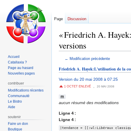
Page
Discussion
« Friedrich A. Hayek:L
versions
Accueil
Aller
Aller
← Modification précédente
Catallaxia ?
à
à
Page au hasard
Friedrich A. Hayek:L'utilisation de la co
la
la
Nouvelles pages
navigation
recherche
Version du 20 mai 2008 à 07:25
contribuer
,
1 OCTET ENLEVÉ
20 MAI 2008
Modifications récentes
Communauté
m
Le Bistro
aucun résumé des modifications
Aide
Ligne 4 :
soutenir
Ligne 4 :
Faire un don
|tendance = [[:wl:Libéraux classiq
Boutique