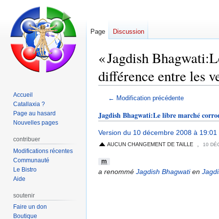
Page
Discussion
« Jagdish Bhagwati:Le
différence entre les v
Accueil
Aller
Aller
← Modification précédente
Catallaxia ?
à
à
Page au hasard
Jagdish Bhagwati:Le libre marché corrode
la
la
Nouvelles pages
navigation
recherche
Version du 10 décembre 2008 à 19:01
contribuer
,
AUCUN CHANGEMENT DE TAILLE
10 DÉ
Modifications récentes
Communauté
m
Le Bistro
a renommé
Jagdish Bhagwati
en
Jagdi
Aide
soutenir
Faire un don
Boutique