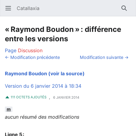
Catallaxia
Ouvrir le menu principal
Reche
« Raymond Boudon » : différence
entre les versions
Page
Discussion
← Modification précédente
Modification suivante →
Raymond Boudon
(voir la source)
Version du 6 janvier 2014 à 18:34
,
111 OCTETS AJOUTÉS
6 JANVIER 2014
m
aucun résumé des modifications
Ligne 5 :