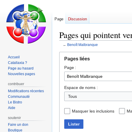
Page
Discussion
Pages qui pointent ve
←
Benoît Malbranque
Aller
Aller
Accueil
Pages liées
à
à
Catallaxia ?
Page :
la
la
Page au hasard
navigation
recherche
Nouvelles pages
contribuer
Espace de noms :
Modifications récentes
Tous
Communauté
Le Bistro
Aide
Masquer les inclusions
Ma
soutenir
Lister
Faire un don
Boutique