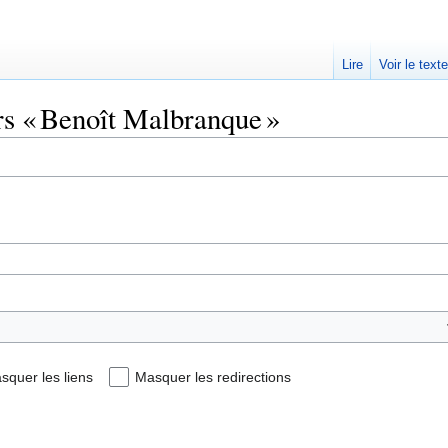
Lire
Voir le text
rs « Benoît Malbranque »
squer les liens
Masquer les redirections