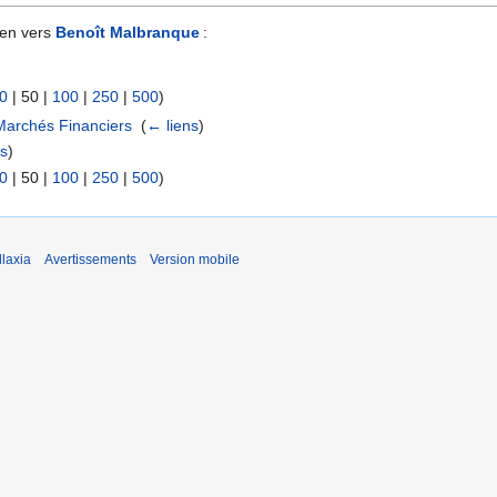
ien vers
Benoît Malbranque
:
0
|
50
|
100
|
250
|
500
)
Marchés Financiers
‎
(
← liens
)
ns
)
0
|
50
|
100
|
250
|
500
)
laxia
Avertissements
Version mobile