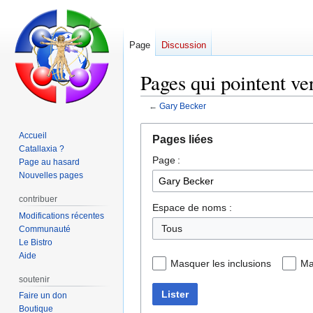
Page
Discussion
Pages qui pointent ve
←
Gary Becker
Aller
Aller
Accueil
Pages liées
à
à
Catallaxia ?
Page :
la
la
Page au hasard
navigation
recherche
Nouvelles pages
contribuer
Espace de noms :
Modifications récentes
Tous
Communauté
Le Bistro
Aide
Masquer les inclusions
Ma
soutenir
Lister
Faire un don
Boutique