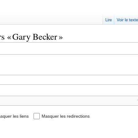
Lire
Voir le text
rs « Gary Becker »
squer les liens
Masquer les redirections