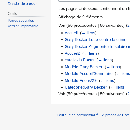
Dossier de presse
Les pages ci-dessous contiennent un l
Outils
Affichage de 9 éléments.
Pages spéciales
Voir (
50 précédentes
|
50 suivantes
) (
2
Version imprimable
Accueil
‎
(
← liens
)
Gary Becker:Lutte contre le crime 
Gary Becker:Augmenter le salaire
Accueil2
‎
(
← liens
)
catallaxia:Focus
‎
(
← liens
)
Modèle:Gary Becker
‎
(
← liens
)
Modèle:Accueil/Sommaire
‎
(
← lien
Modèle:Focus/29
‎
(
← liens
)
Catégorie:Gary Becker
‎
(
← liens
)
Voir (
50 précédentes
|
50 suivantes
) (
2
Politique de confidentialité
À propos de Catal