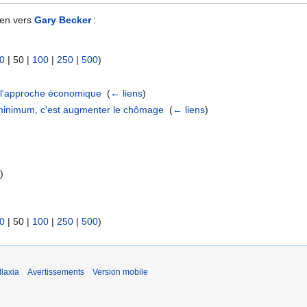
ien vers
Gary Becker
:
0
|
50
|
100
|
250
|
500
)
: l'approche économique
‎
(
← liens
)
 minimum, c'est augmenter le chômage
‎
(
← liens
)
s
)
0
|
50
|
100
|
250
|
500
)
laxia
Avertissements
Version mobile