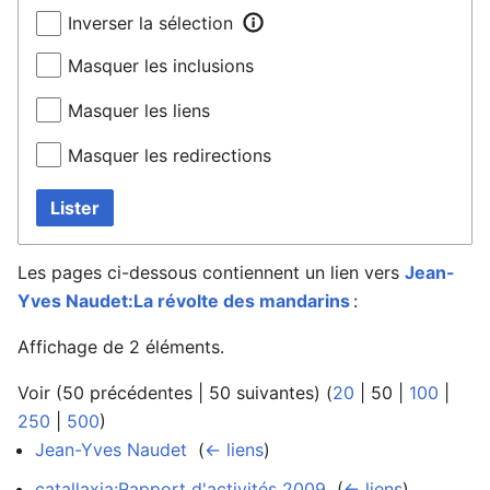
Inverser la sélection
Masquer les inclusions
Masquer les liens
Masquer les redirections
Lister
Les pages ci-dessous contiennent un lien vers
Jean-
Yves Naudet:La révolte des mandarins
:
Affichage de 2 éléments.
Voir (
50 précédentes
|
50 suivantes
) (
20
|
50
|
100
|
250
|
500
)
Jean-Yves Naudet
‎
(
← liens
)
catallaxia:Rapport d'activités 2009
‎
(
← liens
)