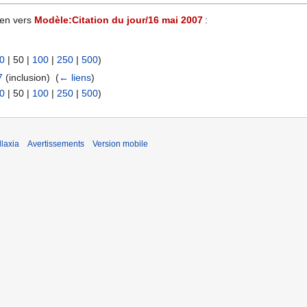
ien vers
Modèle:Citation du jour/16 mai 2007
:
0
|
50
|
100
|
250
|
500
)
7
(inclusion) ‎
(
← liens
)
0
|
50
|
100
|
250
|
500
)
laxia
Avertissements
Version mobile