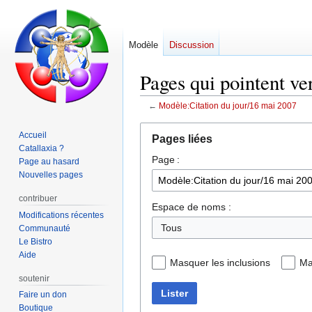
Modèle
Discussion
Pages qui pointent ve
←
Modèle:Citation du jour/16 mai 2007
Aller
Aller
Accueil
Pages liées
à
à
Catallaxia ?
Page :
la
la
Page au hasard
navigation
recherche
Nouvelles pages
contribuer
Espace de noms :
Modifications récentes
Communauté
Le Bistro
Aide
Masquer les inclusions
Ma
soutenir
Lister
Faire un don
Boutique