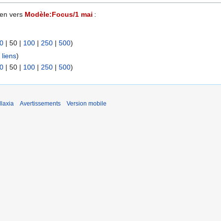
ien vers
Modèle:Focus/1 mai
:
0
|
50
|
100
|
250
|
500
)
liens
)
0
|
50
|
100
|
250
|
500
)
laxia
Avertissements
Version mobile