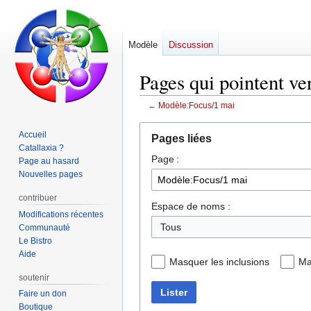
Modèle
Discussion
Pages qui pointent ve
←
Modèle:Focus/1 mai
Aller
Aller
Accueil
Pages liées
à
à
Catallaxia ?
Page :
la
la
Page au hasard
navigation
recherche
Nouvelles pages
contribuer
Espace de noms :
Modifications récentes
Communauté
Le Bistro
Aide
Masquer les inclusions
Ma
soutenir
Lister
Faire un don
Boutique