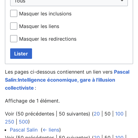
Masquer les inclusions
Masquer les liens
Masquer les redirections
Lister
Les pages ci-dessous contiennent un lien vers
Pascal
Salin:Intelligence économique, gare à l'illusion
collectiviste
:
Affichage de 1 élément.
Voir (
50 précédentes
|
50 suivantes
) (
20
|
50
|
100
|
250
|
500
)
Pascal Salin
‎
(
← liens
)
Voir (
50 précédentes
|
50 suivantes
) (
20
|
50
|
100
|