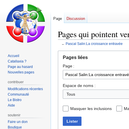
Page
Discussion
Pages qui pointent ve
←
Pascal Salin:La croissance entravée
Aller
Aller
Accueil
Pages liées
à
à
Catallaxia ?
Page :
la
la
Page au hasard
navigation
recherche
Nouvelles pages
contribuer
Espace de noms :
Modifications récentes
Communauté
Le Bistro
Aide
Masquer les inclusions
Ma
soutenir
Lister
Faire un don
Boutique