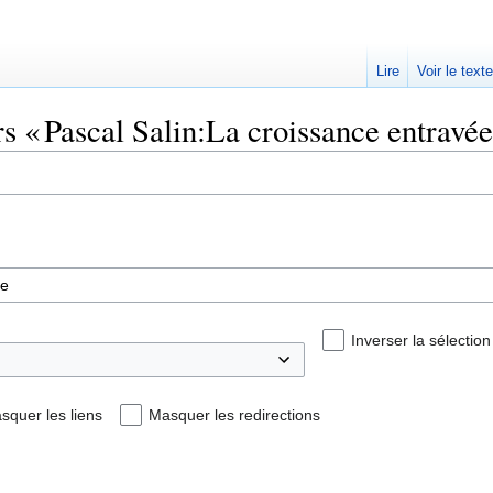
Lire
Voir le text
rs « Pascal Salin:La croissance entravée
Inverser la sélection
squer les liens
Masquer les redirections