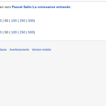
ien vers
Pascal Salin:La croissance entravée
:
0
|
50
|
100
|
250
|
500
)
0
|
50
|
100
|
250
|
500
)
laxia
Avertissements
Version mobile