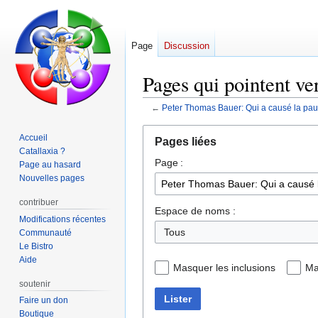
Page
Discussion
Pages qui pointent ve
←
Peter Thomas Bauer: Qui a causé la pau
Aller
Aller
Accueil
Pages liées
à
à
Catallaxia ?
Page :
la
la
Page au hasard
navigation
recherche
Nouvelles pages
contribuer
Espace de noms :
Modifications récentes
Tous
Communauté
Le Bistro
Aide
Masquer les inclusions
Ma
soutenir
Lister
Faire un don
Boutique