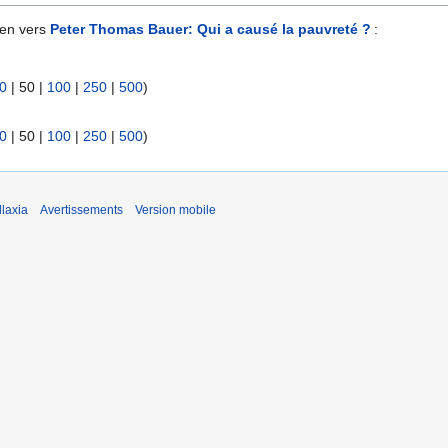
ien vers
Peter Thomas Bauer: Qui a causé la pauvreté ?
:
0
|
50
|
100
|
250
|
500
)
0
|
50
|
100
|
250
|
500
)
laxia
Avertissements
Version mobile