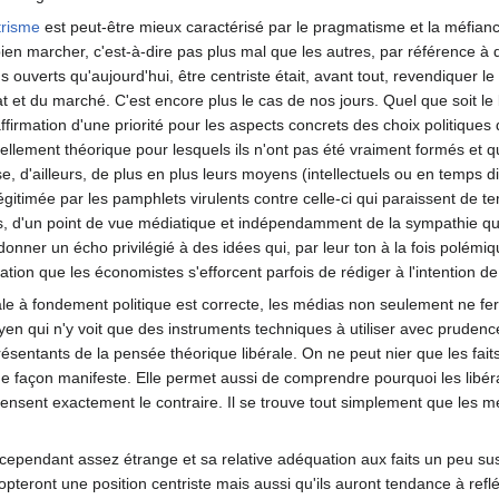
trisme
est peut-être mieux caractérisé par le pragmatisme et la méfiance 
en marcher, c'est-à-dire pas plus mal que les autres, par référence à d
s ouverts qu'aujourd'hui, être centriste était, avant tout, revendiquer 
tat et du marché. C'est encore plus le cas de nos jours. Quel que soit le 
affirmation d'une priorité pour les aspects concrets des choix politique
iellement théorique pour lesquels ils n'ont pas été vraiment formés et 
 d'ailleurs, de plus en plus leurs moyens (intellectuels ou en temps di
 légitimée par les pamphlets virulents contre celle-ci qui paraissent de 
, d'un point de vue médiatique et indépendamment de la sympathie qu
 donner un écho privilégié à des idées qui, par leur ton à la fois polém
sation que les économistes s'efforcent parfois de rédiger à l'intention d
tiale à fondement politique est correcte, les médias non seulement ne f
oyen qui n'y voit que des instruments techniques à utiliser avec prude
sentants de la pensée théorique libérale. On ne peut nier que les faits, 
de façon manifeste. Elle permet aussi de comprendre pourquoi les libér
pensent exactement le contraire. Il se trouve tout simplement que les m
t cependant assez étrange et sa relative adéquation aux faits un peu sus
pteront une position centriste mais aussi qu'ils auront tendance à ref