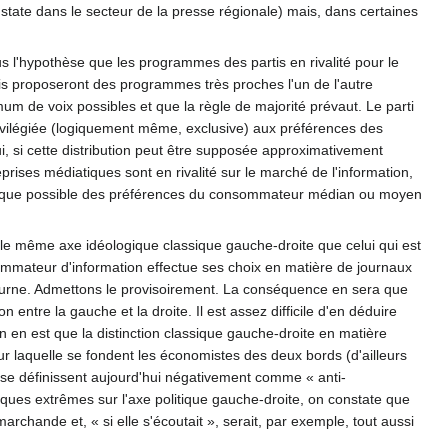
state dans le secteur de la presse régionale) mais, dans certaines
us l'hypothèse que les programmes des partis en rivalité pour le
tis proposeront des programmes très proches l'un de l'autre
mum de voix possibles et que la règle de majorité prévaut. Le parti
vilégiée (logiquement même, exclusive) aux préférences des
ui, si cette distribution peut être supposée approximativement
prises médiatiques sont en rivalité sur le marché de l'information,
oche que possible des préférences du consommateur médian ou moyen
nt le même axe idéologique classique gauche-droite que celui qui est
ommateur d'information effectue ses choix en matière de journaux
 l'urne. Admettons le provisoirement. La conséquence en sera que
n entre la gauche et la droite. Il est assez difficile d'en déduire
n en est que la distinction classique gauche-droite en matière
r laquelle se fondent les économistes des deux bords (d'ailleurs
i se définissent aujourd'hui négativement comme « anti-
ogiques extrêmes sur l'axe politique gauche-droite, on constate que
marchande et, « si elle s'écoutait », serait, par exemple, tout aussi