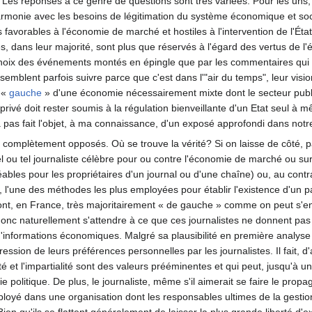
es réponses à ce genre de questions sont très variées. Pour les uns, fi
armonie avec les besoins de légitimation du système économique et soc
s favorables à l'économie de marché et hostiles à l'intervention de l'Ét
tes, dans leur majorité, sont plus que réservés à l'égard des vertus de
 choix des événements montés en épingle que par les commentaires qui 
semblent parfois suivre parce que c'est dans l'"air du temps", leur visi
 «
gauche
» d'une économie nécessairement mixte dont le secteur public
privé doit rester soumis à la régulation bienveillante d'un Etat seul à m
pas fait l'objet, à ma connaissance, d'un exposé approfondi dans notr
complètement opposés. Où se trouve la vérité? Si on laisse de côté, pa
tel ou tel journaliste célèbre pour ou contre l'économie de marché ou
éables pour les propriétaires d'un journal ou d'une chaîne) ou, au contr
'une des méthodes les plus employées pour établir l'existence d'un part
i sont, en France, très majoritairement « de gauche » comme on peut s
onc naturellement s'attendre à ce que ces journalistes ne donnent pas
n d'informations économiques. Malgré sa plausibilité en première analy
pression de leurs préférences personnelles par les journalistes. Il fait, 
vité et l'impartialité sont des valeurs prééminentes et qui peut, jusqu'à
ie politique. De plus, le journaliste, même s'il aimerait se faire le prop
ployé dans une organisation dont les responsables ultimes de la gestio
Bien qu'ils se flattent généralement de laisser la plus grande liberté 