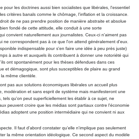
pour les doctrines aussi bien socialistes que libérales, l'essentiel
es critères banals comme le chômage, l'inflation et la croissance.
le droit de ne pas prendre position de manière abstraite et absolue
bien fondé de cette attitude, elle conduit à une sorte
s qui convient naturellement aux journalistes. Ceux-ci n'aiment pas
qui ne correspondent pas à ce que l'on attend généralement d'eux.
sponible indispensable pour s'en faire une idée à peu près juste)
temps à autre et auxquels ils contribuent à donner une notoriété qui
'ils ont spontanément pour les thèses défendues dans ces
ique et démagogique, sont plus susceptibles de plaire au grand
e la même clientèle.
eront pas aux solutions économiques libérales un accueil plus
nce, modération et sans esprit de système mais manifesteront une
tels qu'on peut superficiellement les établir à ce sujet, ne
aux peuvent croire que les médias sont partiaux contre l'économie
édias adoptent une position intermédiaire qui ne convient ni aux
pecte. Il faut d'abord constater qu'elle n'implique pas seulement
léter la même orientation idéologique. Ce second aspect du modèle