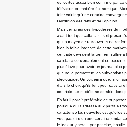
est certes assez bien confirmé par ce q
télévision en matière économique. Mais,
faire valoir qu'une certaine convergence
l'évolution des faits et de l'opinion.
Mais certaines des hypothèses du modèl
avant tout que celle-ci lui soit présen
qu'un moyen de retrouver et de renforce
bien la faible intensité de cette motivat
centriste devraient largement suffire à
satisfaire convenablement ce besoin idé
plus élevé pour avoir un journal plus p
que ne le permettent les subventions pu
idéologique. On voit ainsi que, si on s
dans le choix qu'ils font pour satisfai
centriste. Le modèle ne semble donc p
En fait il paraît préférable de suppos
politique qui s'adresse aux partis à l'o
caractérise les nouvelles est qu'elles
veut pas dire qu'une certaine tendance
le lecteur y serait, par principe, hostil