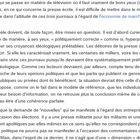
ui se passe en matière de télévision où il faut vraiment de bons yeux (o
 en ce qui concerne la presse écrite, il est difficile de mettre dans l
 dans l'attitude de ces trois journaux à l'égard de l'
économie de marc
e doivent, de toute façon, être mises en question. Il est d'abord cur
tée de manière, à ses yeux, « politiquement correcte » comme si, hyperpol
r ses croyances idéologiques préétablies. Les déboires de la presse se
ion. Si elle les caractérisait vraiment, les centaines de milliers, voire l
 faire vivre ces journaux puisqu'ils devraient être systématiquement pré
ologique. Comme ces lecteurs devraient, par ailleurs, compte tenu de l'
roche de leurs opinions politiques et que les partis qui publient ce gen
bliques ou privées dont ils bénéficient, la situation devrait être celle
uppose, comme on le fait dans le modèle de référence, que les individus
re leur besoin d'information, on ne retrouve plus la conclusion même de 
as être d'une cohérence parfaite.
er que la demande de "nouvelles" qui se manifeste à l'égard des entre
ccasion des élections. Il y a une presse militante pour les militants et 
 sont apolitiques par elles-mêmes en ce sens qu'elles ne correspondent 
 politique ne pourra pas se manifester à l'occasion des commentaires q
e. Mais, dans l'esprit de ce dernier, il ne s'agit que d'une « dimension » 