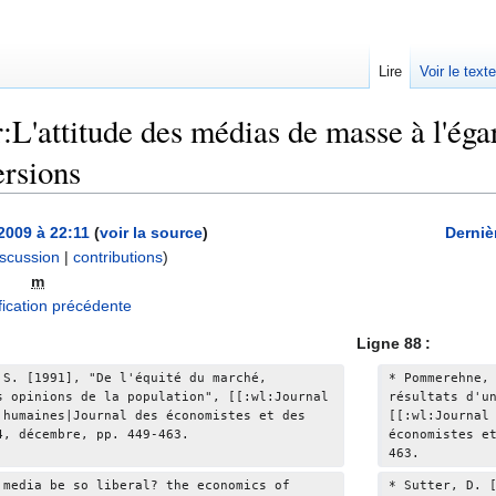
Lire
Voir le text
:L'attitude des médias de masse à l'éga
ersions
2009 à 22:11
(
voir la source
)
Derniè
iscussion
|
contributions
)
m
ication précédente
Ligne 88 :
.S. [1991], "De l'équité du marché, 
* Pommerehne,
s opinions de la population", [[:wl:Journal 
résultats d'u
 humaines|Journal des économistes et des 
[[:wl:Journal
4, décembre, pp. 449-463.
économistes e
463.
 media be so liberal? the economics of 
* Sutter, D. 