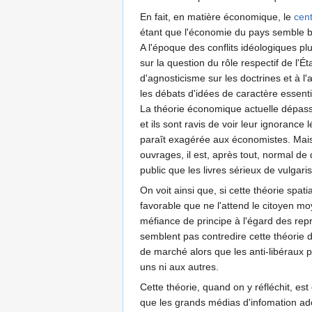
En fait, en matière économique, le
cen
étant que l'économie du pays semble bi
A l'époque des conflits idéologiques plu
sur la question du rôle respectif de l'É
d'agnosticisme sur les doctrines et à l'
les débats d'idées de caractère essent
La théorie économique actuelle dépasse,
et ils sont ravis de voir leur ignorance
paraît exagérée aux économistes. Mais
ouvrages, il est, après tout, normal de
public que les livres sérieux de vulgari
On voit ainsi que, si cette théorie spa
favorable que ne l'attend le citoyen m
méfiance de principe à l'égard des repré
semblent pas contredire cette théorie 
de marché alors que les anti-libéraux 
uns ni aux autres.
Cette théorie, quand on y réfléchit, es
que les grands médias d'infomation ado