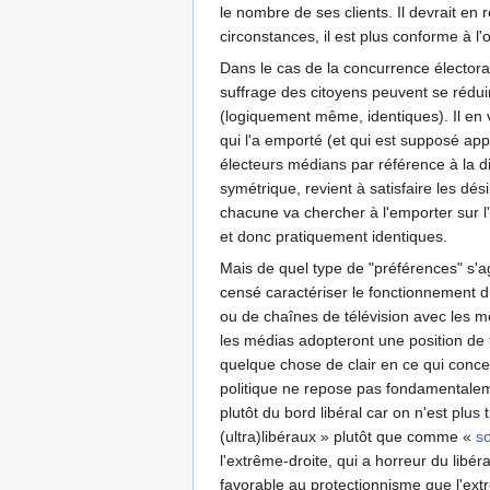
le nombre de ses clients. Il devrait e
circonstances, il est plus conforme à l'
Dans le cas de la concurrence électoral
suffrage des citoyens peuvent se rédui
(logiquement même, identiques). Il en v
qui l'a emporté (et qui est supposé a
électeurs médians par référence à la di
symétrique, revient à satisfaire les dé
chacune va chercher à l'emporter sur 
et donc pratiquement identiques.
Mais de quel type de "préférences" s'ag
censé caractériser le fonctionnement d
ou de chaînes de télévision avec les m
les médias adopteront une position de typ
quelque chose de clair en ce qui concer
politique ne repose pas fondamentaleme
plutôt du bord libéral car on n'est plu
(ultra)libéraux » plutôt que comme «
so
l'extrême-droite, qui a horreur du libér
favorable au protectionnisme que l'ex