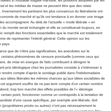
dèles à l'inusable vulgate marxiste, les positions adoptées par les
ial et les médias de masse ne peuvent être que des relais
at. Inversement les partisans les plus convaincus du libéralisme ont
 l'économie de marché et qu'ils ont tendance à en donner une image
les accompagnent. Au delà de l'actuelle « mode libérale » en
on du monde serait inchangée et elle se constituerait toujours, en
 remplit des fonctions essentielles que le marché est totalement
ême de représenter l'intérêt général. Cette opinion sur les
e pays.
rce que de n'être pas significatives, les anecdotes sur le
 sur certains phénomènes de censure ponctuelle (comme ceux qui
aire, de mise en exergue de faits contribuant à dénigrer le
i-pris idéologique chez les journalistes consiste à s'intéresser à
'en rendre compte d'après le sondage publié dans l'hebdomadaire
 aux idées libérales les mêmes chances qu'aux idées socialistes de
se cet argument souffre de ne pas tenir compte d'un certain nombre
d'abord, trop bon marché des effets possibles de l'« idéologie
 un certain point, fonctionner comme un contrepoids à la tentation de
agandiste d'une cause spécifique, par exemple anti-libérale, doit
n (propriétaires privés ou autres) n'ont pas nécessairement le
d'expression à leurs employés, ces employeurs ne peuvent pas être