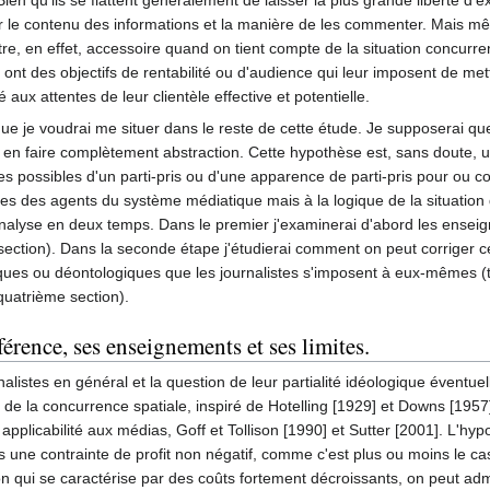
r le contenu des informations et la manière de les commenter. Mais mê
tre, en effet, accessoire quand on tient compte de la situation concurren
nt des objectifs de rentabilité ou d'audience qui leur imposent de mett
 aux attentes de leur clientèle effective et potentielle.
ue je voudrai me situer dans le reste de cette étude. Je supposerai qu
à en faire complètement abstraction. Cette hypothèse est, sans doute
ses possibles d'un parti-pris ou d'une apparence de parti-pris pour ou 
es des agents du système médiatique mais à la logique de la situation d
alyse en deux temps. Dans le premier j'examinerai d'abord les ensei
 section). Dans la seconde étape j'étudierai comment on peut corriger
ues ou déontologiques que les journalistes s'imposent à eux-mêmes (tro
quatrième section).
rence, ses enseignements et ses limites.
listes en général et la question de leur partialité idéologique éventuel
de la concurrence spatiale, inspiré de Hotelling [1929] et Downs [1957],
 applicabilité aux médias, Goff et Tollison [1990] et Sutter [2001]. L'h
us une contrainte de profit non négatif, comme c'est plus ou moins le ca
n qui se caractérise par des coûts fortement décroissants, on peut ad