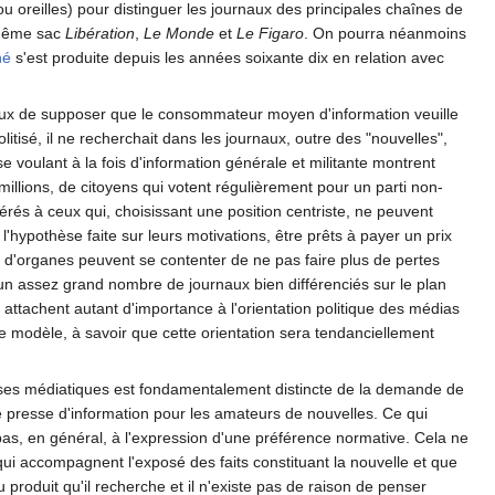
u oreilles) pour distinguer les journaux des principales chaînes de
e même sac
Libération
,
Le Monde
et
Le Figaro
. On pourra néanmoins
hé
s'est produite depuis les années soixante dix en relation avec
ieux de supposer que le consommateur moyen d'information veuille
itisé, il ne recherchait dans les journaux, outre des "nouvelles",
 voulant à la fois d'information générale et militante montrent
es millions, de citoyens qui votent régulièrement pour un parti non-
férés à ceux qui, choisissant une position centriste, ne peuvent
hypothèse faite sur leurs motivations, être prêts à payer un prix
re d'organes peuvent se contenter de ne pas faire plus de pertes
 d'un assez grand nombre de journaux bien différenciés sur le plan
 attachent autant d'importance à l'orientation politique des médias
ce modèle, à savoir que cette orientation sera tendanciellement
prises médiatiques est fondamentalement distincte de la demande de
une presse d'information pour les amateurs de nouvelles. Ce qui
pas, en général, à l'expression d'une préférence normative. Cela ne
ui accompagnent l'exposé des faits constituant la nouvelle et que
du produit qu'il recherche et il n'existe pas de raison de penser