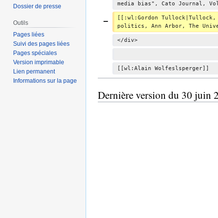
u
media bias", Cato Journal, Vo
Dossier de presse
m
[[:wl:Gordon Tullock|Tullock,
é
Outils
politics, Ann Arbor, The Univ
d
Pages liées
</div>
Suivi des pages liées
e
Pages spéciales
s
Version imprimable
m
[[wl:Alain Wolfeslsperger]]
Lien permanent
o
Informations sur la page
d
Dernière version du 30 juin 
i
f
i
c
a
t
i
o
n
s