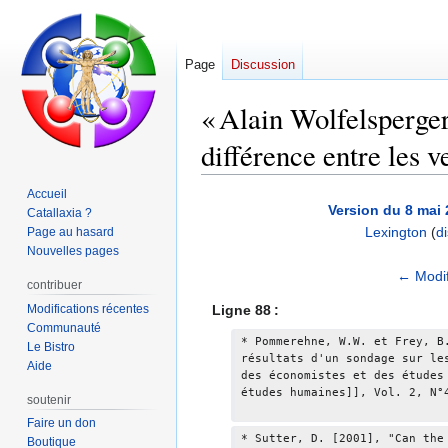
Page
Discussion
« Alain Wolfelsperger
différence entre les v
Accueil
Aller
Aller
Version du 8 mai 
Catallaxia ?
à
à
Lexington
(
d
Page au hasard
la
la
Nouvelles pages
navigation
recherche
A
← Modif
contribuer
u
Modifications récentes
Ligne 88 :
c
Communauté
u
* Pommerehne, W.W. et Frey, B
Le Bistro
résultats d'un sondage sur le
n
Aide
des économistes et des études
r
études humaines]], Vol. 2, N°
soutenir
é
Faire un don
s
* Sutter, D. [2001], "Can the
Boutique