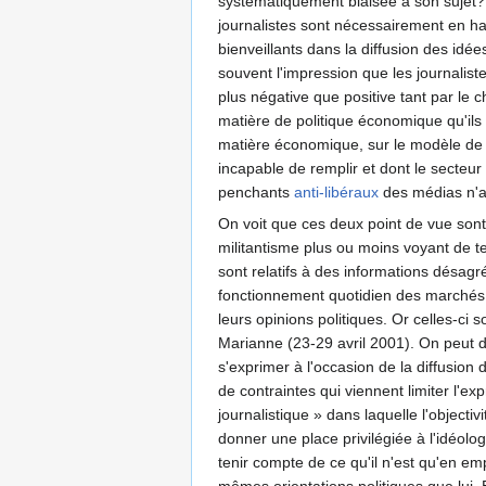
systématiquement biaisée à son sujet? L
journalistes sont nécessairement en h
bienveillants dans la diffusion des idée
souvent l'impression que les journalis
plus négative que positive tant par le
matière de politique économique qu'ils 
matière économique, sur le modèle de
incapable de remplir et dont le secteur 
penchants
anti-libéraux
des médias n'a 
On voit que ces deux point de vue sont 
militantisme plus ou moins voyant de 
sont relatifs à des informations désagr
fonctionnement quotidien des marchés, l
leurs opinions politiques. Or celles-c
Marianne (23-29 avril 2001). On peut d
s'exprimer à l'occasion de la diffusio
de contraintes qui viennent limiter l'ex
journalistique » dans laquelle l'objecti
donner une place privilégiée à l'idéolog
tenir compte de ce qu'il n'est qu'en em
mêmes orientations politiques que lui. 