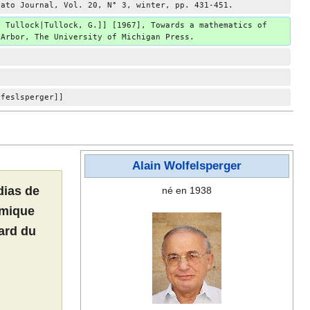
Cato Journal, Vol. 20, N° 3, winter, pp. 431-451.
n Tullock|Tullock, G.]] [1967], Towards a mathematics of 
 Arbor, The University of Michigan Press.
lfeslsperger]]
Alain Wolfelsperger
dias de
né en 1938
omique
ard du