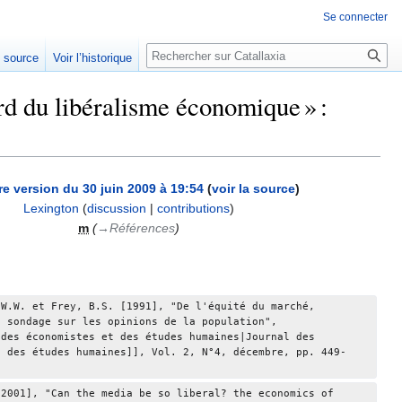
Se connecter
Rechercher
e source
Voir l’historique
rd du libéralisme économique » :
re version du 30 juin 2009 à 19:54
(
voir la source
)
Lexington
(
discussion
|
contributions
)
m
(
→‎Références
)
 W.W. et Frey, B.S. [1991], "De l'équité du marché, 
n sondage sur les opinions de la population", 
 des économistes et des études humaines|Journal des 
t des études humaines]], Vol. 2, N°4, décembre, pp. 449-
[2001], "Can the media be so liberal? the economics of 