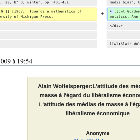
l. 20, N° 3, winter, pp. 431-451.
media bias", 
 G.]] [1967], Towards a mathematics of 
* 
[[:wl:Gordo
ersity of Michigan Press.
politics, Ann
</div>
[[wl:Alain Wo
2009 à 19:54
Alain Wolfelsperger:L'attitude des mé
masse à l'égard du libéralisme écon
L'attitude des médias de masse à l'ég
libéralisme économique
Anonyme