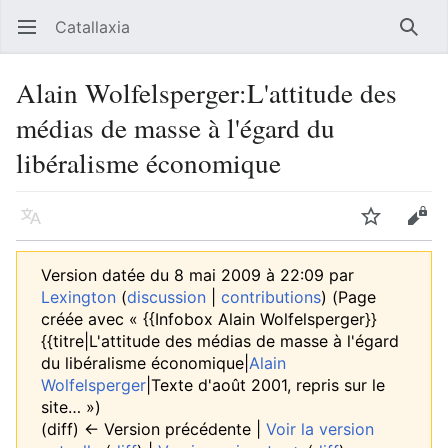
Catallaxia
Ouvrir le menu principal
Reche
Alain Wolfelsperger:L'attitude des
médias de masse à l'égard du
libéralisme économique
Langue
Suivre
Modifier
Version datée du 8 mai 2009 à 22:09 par
Lexington
(
discussion
|
contributions
)
(Page
créée avec « {{Infobox Alain Wolfelsperger}}
{{titre|L'attitude des médias de masse à l'égard
du libéralisme économique|
Alain
Wolfelsperger
|Texte d'août 2001, repris sur le
site… »)
(diff) ← Version précédente |
Voir la version