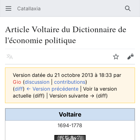
Catallaxia
Ouvrir le menu principal
Reche
Article Voltaire du Dictionnaire de
l'économie politique
Langue
Suivre
Modifier
Version datée du 21 octobre 2013 à 18:33 par
Gio
(
discussion
|
contributions
)
(
diff
)
← Version précédente
| Voir la version
actuelle (diff) | Version suivante → (diff)
Voltaire
1694-1778