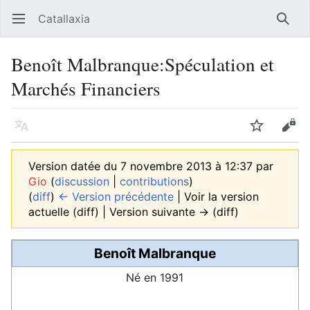
Catallaxia
Ouvrir le menu principal
Reche
Benoît Malbranque:Spéculation et
Marchés Financiers
Langue
Suivre
Modifier
Version datée du 7 novembre 2013 à 12:37 par
Gio
(
discussion
|
contributions
)
(
diff
)
← Version précédente
| Voir la version
actuelle (diff) | Version suivante → (diff)
Benoît Malbranque
Né en 1991