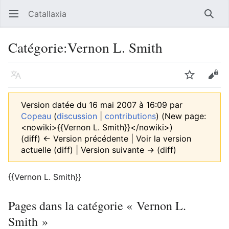
Catallaxia
Ouvrir le menu principal
Reche
Catégorie
:
Vernon L. Smith
Langue
Suivre
Modifier
Version datée du 16 mai 2007 à 16:09 par
Copeau
(
discussion
|
contributions
)
(New page:
<nowiki>{{Vernon L. Smith}}</nowiki>)
(diff) ← Version précédente | Voir la version
actuelle (diff) | Version suivante → (diff)
{{Vernon L. Smith}}
Pages dans la catégorie « Vernon L.
Smith »