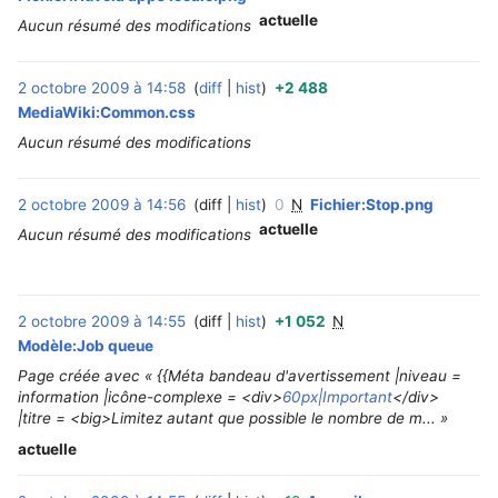
actuelle
Aucun résumé des modifications
2 octobre 2009 à 14:58
diff
hist
+2 488
‎
MediaWiki:Common.css
Aucun résumé des modifications
2 octobre 2009 à 14:56
diff
hist
0
N
Fichier:Stop.png
‎
actuelle
Aucun résumé des modifications
2 octobre 2009 à 14:55
diff
hist
+1 052
N
‎
Modèle:Job queue
Page créée avec « {{Méta bandeau d'avertissement |niveau =
information |icône-complexe = <div>
60px|Important
</div>
|titre = <big>Limitez autant que possible le nombre de m... »
actuelle