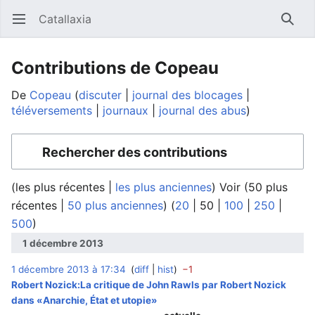
Catallaxia
Ouvrir le menu principal
Reche
Contributions de Copeau
De
Copeau
discuter
journal des blocages
téléversements
journaux
journal des abus
Rechercher des contributions
(
les plus récentes
|
les plus anciennes
) Voir (
50 plus
récentes
|
50 plus anciennes
) (
20
|
50
|
100
|
250
|
500
)
1 décembre 2013
1 décembre 2013 à 17:34
diff
hist
−1
‎
Robert Nozick:La critique de John Rawls par Robert Nozick
dans «Anarchie, État et utopie»