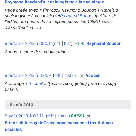
Raymond Boudon:Du sociologisme à la sociologie
Page créée avec « {{Infobox Raymond Boudon}} {{titre|Du
sociologisme à la sociologie|
Raymond Boudon
|préface de
l'édition de poche de La logique du social, 1983}} <div
class="text"> L... »
9 octobre 2013 à 08:01
diff
hist
+100
Raymond Boudon
‎
Aucun résumé des modifications
9 octobre 2013 à 07:59
diff
hist
0
m
Accueil
‎
A protégé «
Accueil
» (‎[edit=sysop] (infini) ‎[move=sysop]
(infini))
8 août 2013
8 août 2013 à 06:15
diff
hist
+84 591
m
‎
Friedrich A. Hayek:Croissance humaine et institutions
sociales