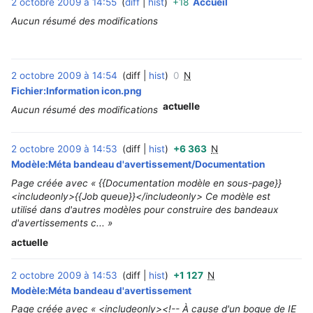
2 octobre 2009 à 14:55
diff
hist
+18
Accueil
‎
Aucun résumé des modifications
2 octobre 2009 à 14:54
diff
hist
0
N
‎
Fichier:Information icon.png
actuelle
Aucun résumé des modifications
2 octobre 2009 à 14:53
diff
hist
+6 363
N
‎
Modèle:Méta bandeau d'avertissement/Documentation
Page créée avec « {{Documentation modèle en sous-page}}
<includeonly>{{Job queue}}</includeonly> Ce modèle est
utilisé dans d'autres modèles pour construire des bandeaux
d'avertissements c... »
actuelle
2 octobre 2009 à 14:53
diff
hist
+1 127
N
‎
Modèle:Méta bandeau d'avertissement
Page créée avec « <includeonly><!-- À cause d'un bogue de IE