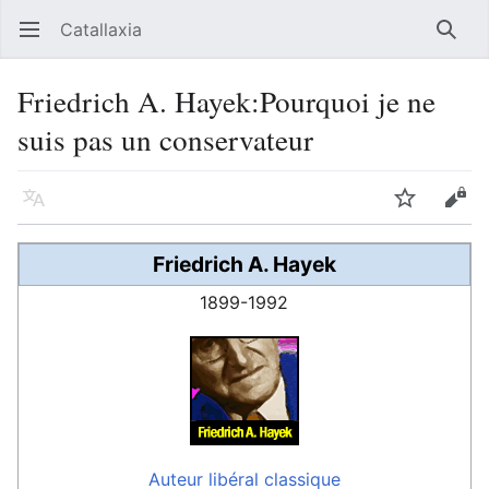
Catallaxia
Ouvrir le menu principal
Reche
Friedrich A. Hayek:Pourquoi je ne
suis pas un conservateur
Langue
Suivre
Modifier
Friedrich A. Hayek
1899-1992
Auteur
libéral classique