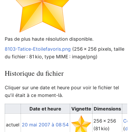
Pas de plus haute résolution disponible.
8103-Tatice-Etoilefavoris.png
‎
(256 × 256 pixels, taille
du fichier : 81 kio, type MIME :
image/png
)
Historique du fichier
Cliquer sur une date et heure pour voir le fichier tel
qu'il était à ce moment-là.
Date et heure
Vignette
Dimensions
256 × 256
Cop
actuel
20 mai 2007 à 08:54
(81 kio)
(
dis