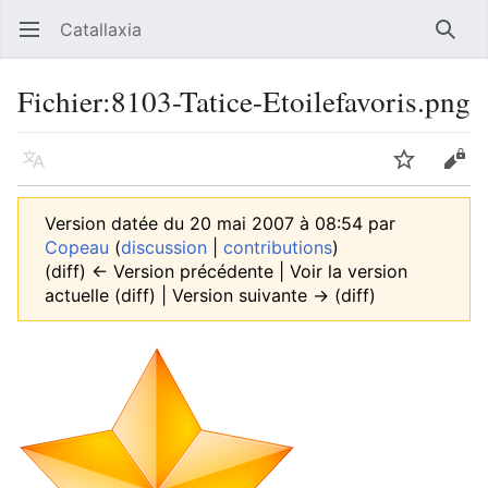
Catallaxia
Ouvrir le menu principal
Reche
Fichier
:
8103-Tatice-Etoilefavoris.png
Langue
Suivre
Modifier
Version datée du 20 mai 2007 à 08:54 par
Copeau
(
discussion
|
contributions
)
(diff) ← Version précédente | Voir la version
actuelle (diff) | Version suivante → (diff)