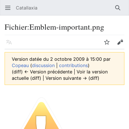
Catallaxia
Ouvrir le menu principal
Reche
Fichier
:
Emblem-important.png
Langue
Suivre
Modifier
Version datée du 2 octobre 2009 à 15:00 par
Copeau
(
discussion
|
contributions
)
(diff) ← Version précédente | Voir la version
actuelle (diff) | Version suivante → (diff)