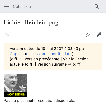
Catallaxia
Ouvrir le menu principal
Reche
Fichier
:
Heinlein.png
Langue
Suivre
Modifier
Version datée du 18 mai 2007 à 08:43 par
Copeau
(
discussion
|
contributions
)
(diff) ← Version précédente | Voir la version
actuelle (diff) | Version suivante → (diff)
Pas de plus haute résolution disponible.