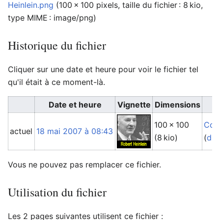
Heinlein.png
‎
(100 × 100 pixels, taille du fichier : 8 kio,
type MIME :
image/png
)
Historique du fichier
Cliquer sur une date et heure pour voir le fichier tel
qu'il était à ce moment-là.
Date et heure
Vignette
Dimensions
100 × 100
Cop
actuel
18 mai 2007 à 08:43
(8 kio)
(
dis
Vous ne pouvez pas remplacer ce fichier.
Utilisation du fichier
Les 2 pages suivantes utilisent ce fichier :