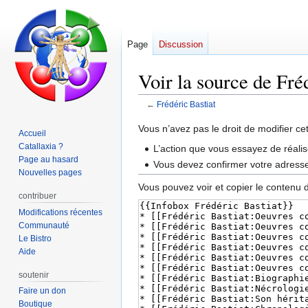
Page
Discussion
Voir la source de Fré
←
Frédéric Bastiat
Aller
Aller
Vous n’avez pas le droit de modifier ce
Accueil
à
à
Catallaxia ?
L’action que vous essayez de réalis
la
la
Page au hasard
Vous devez confirmer votre adresse 
navigation
recherche
Nouvelles pages
Vous pouvez voir et copier le contenu 
contribuer
Modifications récentes
Communauté
Le Bistro
Aide
soutenir
Faire un don
Boutique