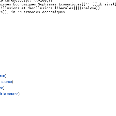
urce
)
a source
)
rce
)
ir la source
)