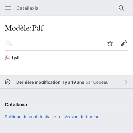
Catallaxia
Ouvrir le menu principal
Reche
Modèle
:
Pdf
Langue
Suivre
Modifier
[pdf]
Dernière modification il y a 19 ans
par
Copeau
Catallaxia
Politique de confidentialité
Version de bureau