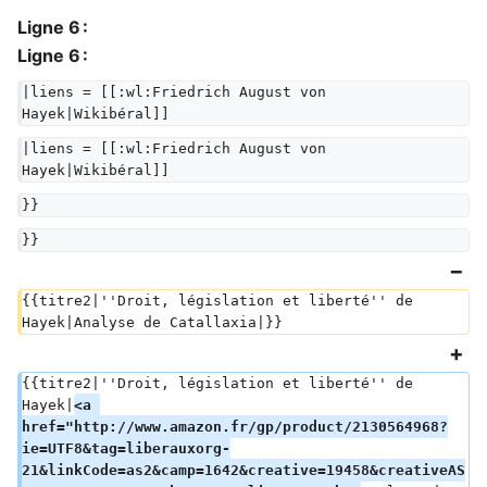
Ligne 6 :
Ligne 6 :
|liens = [[:wl:Friedrich August von 
Hayek|Wikibéral]]
|liens = [[:wl:Friedrich August von 
Hayek|Wikibéral]]
}}
}}
{{titre2|''Droit, législation et liberté'' de 
Hayek|Analyse de Catallaxia|}}
{{titre2|''Droit, législation et liberté'' de 
Hayek|
<a 
href="http://www.amazon.fr/gp/product/2130564968?
ie=UTF8&tag=liberauxorg-
21&linkCode=as2&camp=1642&creative=19458&creativeAS