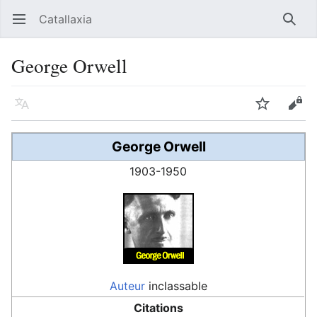
Catallaxia
Ouvrir le menu principal
Reche
George Orwell
Langue
Suivre
Modifier
George Orwell
1903-1950
Auteur
inclassable
Citations