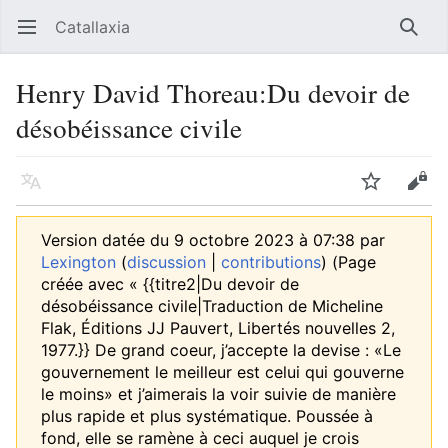
Catallaxia
Ouvrir le menu principal
Reche
Henry David Thoreau:Du devoir de
désobéissance civile
Langue
Suivre
Modifier
Version datée du 9 octobre 2023 à 07:38 par
Lexington
(
discussion
|
contributions
)
(Page
créée avec « {{titre2|Du devoir de
désobéissance civile|Traduction de Micheline
Flak, Éditions JJ Pauvert, Libertés nouvelles 2,
1977.}} De grand coeur, j’accepte la devise : «Le
gouvernement le meilleur est celui qui gouverne
le moins» et j’aimerais la voir suivie de manière
plus rapide et plus systématique. Poussée à
fond, elle se ramène à ceci auquel je crois