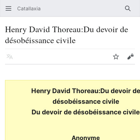
Catallaxia
Ouvrir le menu principal
Reche
Henry David Thoreau:Du devoir de
désobéissance civile
Langue
Suivre
Modifier
Henry David Thoreau:Du devoir d
désobéissance civile
Du devoir de désobéissance civile
Anonyme