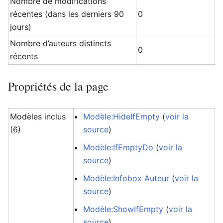
Nombre de modifications
récentes (dans les derniers 90
0
jours)
Nombre d’auteurs distincts
0
récents
Propriétés de la page
Modèles inclus
Modèle:HideIfEmpty
(
voir la
(6)
source
)
Modèle:IfEmptyDo
(
voir la
source
)
Modèle:Infobox Auteur
(
voir la
source
)
Modèle:ShowIfEmpty
(
voir la
source
)